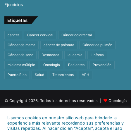
Ejercicios
Etiquetas
cancer
Cáncer cervical
Cáncer colorrectal
Cáncer de mama
cáncer de próstata
Cáncer de pulmón
Cáncer de seno
Destacada
leucemia
Linfoma
mieloma múltiple
Oncología
Pacientes
Prevención
Puerto Rico
Salud
Tratamientos
VPH
© Copyright 2026, Todos los derechos reservados |
Oncología
| Orgullosamente un producto de
BeHealth
Usamos cookies en nuestro sitio web para brindarle la
Para más información
E-mail:
info@behealthpr.com
experiencia más relevante recordando sus preferencias y
visitas repetidas. Al hacer clic en "Aceptar", acepta el uso