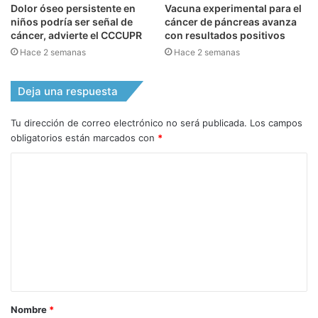
Dolor óseo persistente en
Vacuna experimental para el
niños podría ser señal de
cáncer de páncreas avanza
cáncer, advierte el CCCUPR
con resultados positivos
Hace 2 semanas
Hace 2 semanas
Deja una respuesta
Tu dirección de correo electrónico no será publicada.
Los campos
obligatorios están marcados con
*
C
o
m
e
n
t
a
Nombre
*
r