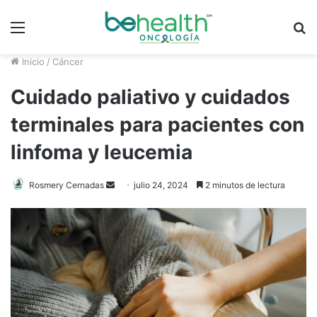
Menú
B
p
Inicio
/
Cáncer
Cuidado paliativo y cuidados
terminales para pacientes con
linfoma y leucemia
Rosmery Cernadas
S
julio 24, 2024
2 minutos de lectura
e
n
d
a
n
e
m