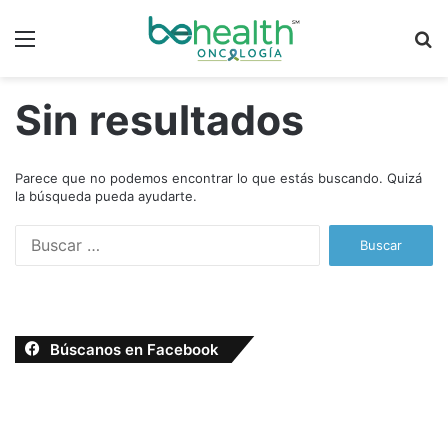
Menú
B
p
Sin resultados
Parece que no podemos encontrar lo que estás buscando. Quizá
la búsqueda pueda ayudarte.
B
u
s
c
a
r
Búscanos en Facebook
: