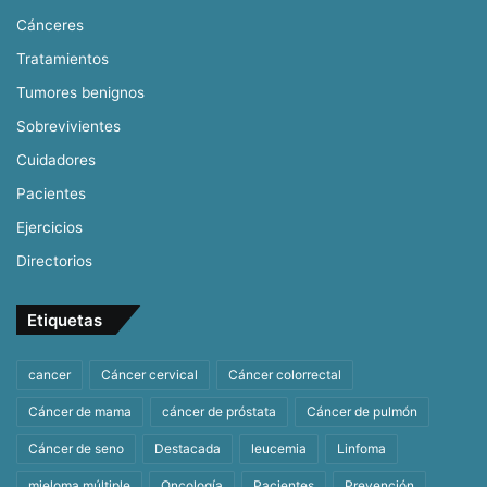
Cánceres
Tratamientos
Tumores benignos
Sobrevivientes
Cuidadores
Pacientes
Ejercicios
Directorios
Etiquetas
cancer
Cáncer cervical
Cáncer colorrectal
Cáncer de mama
cáncer de próstata
Cáncer de pulmón
Cáncer de seno
Destacada
leucemia
Linfoma
mieloma múltiple
Oncología
Pacientes
Prevención