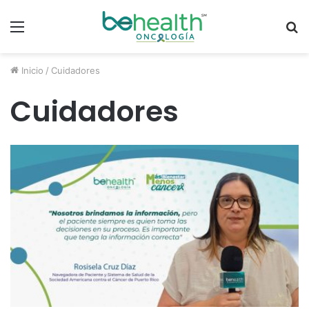
Menú
B
p
Inicio
/
Cuidadores
Cuidadores