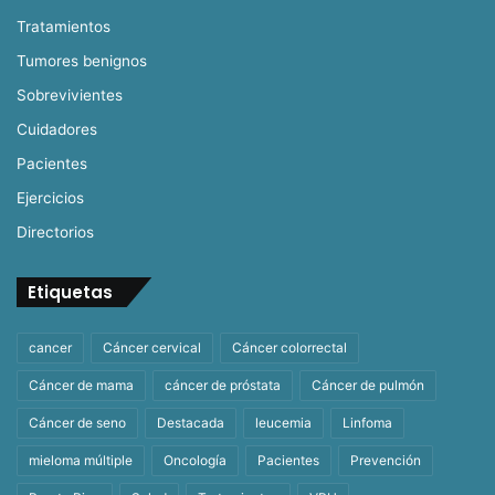
Tratamientos
Tumores benignos
Sobrevivientes
Cuidadores
Pacientes
Ejercicios
Directorios
Etiquetas
cancer
Cáncer cervical
Cáncer colorrectal
Cáncer de mama
cáncer de próstata
Cáncer de pulmón
Cáncer de seno
Destacada
leucemia
Linfoma
mieloma múltiple
Oncología
Pacientes
Prevención