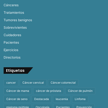
Cánceres
Tratamientos
Tumores benignos
Sobrevivientes
Cuidadores
Pacientes
Ejercicios
Directorios
Etiquetas
cancer
Cáncer cervical
Cáncer colorrectal
Cáncer de mama
cáncer de próstata
Cáncer de pulmón
Cáncer de seno
Destacada
leucemia
Linfoma
mieloma múltiple
Oncología
Pacientes
Prevención