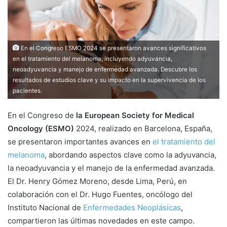
m
a
i
l
En el Congreso ESMO 2024 se presentaron avances significativos
en el tratamiento del melanoma, incluyendo adyuvancia,
neoadyuvancia y manejo de enfermedad avanzada. Descubre los
resultados de estudios clave y su impacto en la supervivencia de los
pacientes.
En el Congreso de
la European Society for Medical
Oncology (ESMO)
2024, realizado en Barcelona, España,
se presentaron importantes avances en
el tratamiento del
melanoma
, abordando aspectos clave como la adyuvancia,
la neoadyuvancia y el manejo de la enfermedad avanzada.
El Dr. Henry Gómez Moreno, desde Lima, Perú, en
colaboración con el Dr. Hugo Fuentes, oncólogo del
Instituto Nacional de
Enfermedades Neoplásicas
,
compartieron las últimas novedades en este campo.