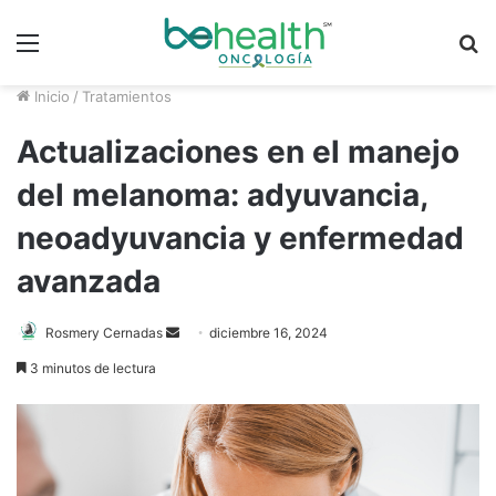
Menú
B
p
Inicio
/
Tratamientos
Actualizaciones en el manejo
del melanoma: adyuvancia,
neoadyuvancia y enfermedad
avanzada
Rosmery Cernadas
S
diciembre 16, 2024
e
3 minutos de lectura
n
d
a
n
e