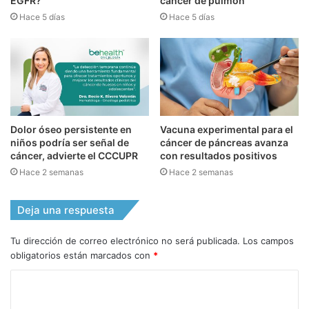
EGFR?
cáncer de pulmón
Hace 5 días
Hace 5 días
Dolor óseo persistente en
Vacuna experimental para el
niños podría ser señal de
cáncer de páncreas avanza
cáncer, advierte el CCCUPR
con resultados positivos
Hace 2 semanas
Hace 2 semanas
Deja una respuesta
Tu dirección de correo electrónico no será publicada.
Los campos
obligatorios están marcados con
*
C
o