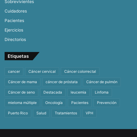
Sobrevivientes
Cuidadores
Pacientes
Ejercicios
Directorios
Etiquetas
cancer
Cáncer cervical
Cáncer colorrectal
Cáncer de mama
cáncer de próstata
Cáncer de pulmón
Cáncer de seno
Destacada
leucemia
Linfoma
mieloma múltiple
Oncología
Pacientes
Prevención
Puerto Rico
Salud
Tratamientos
VPH