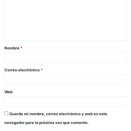
m
e
n
t
a
Nombre
*
r
i
o
Correo electrónico
*
*
Web
Guarda mi nombre, correo electrónico y web en este
navegador para la próxima vez que comente.