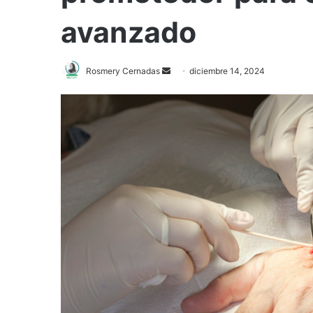
avanzado
Rosmery Cernadas
S
diciembre 14, 2024
e
n
d
a
n
e
m
a
i
l