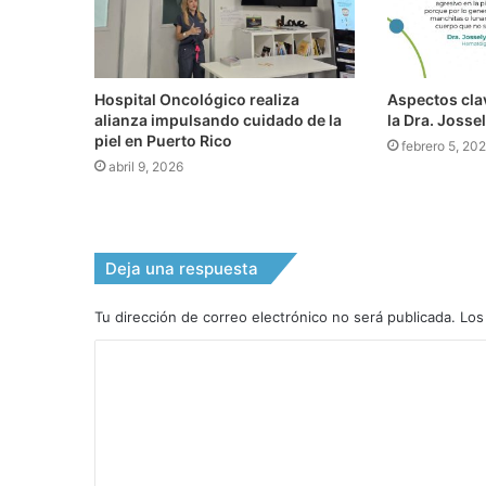
Hospital Oncológico realiza
Aspectos cla
alianza impulsando cuidado de la
la Dra. Josse
piel en Puerto Rico
febrero 5, 20
abril 9, 2026
Deja una respuesta
Tu dirección de correo electrónico no será publicada.
Los
C
o
m
e
n