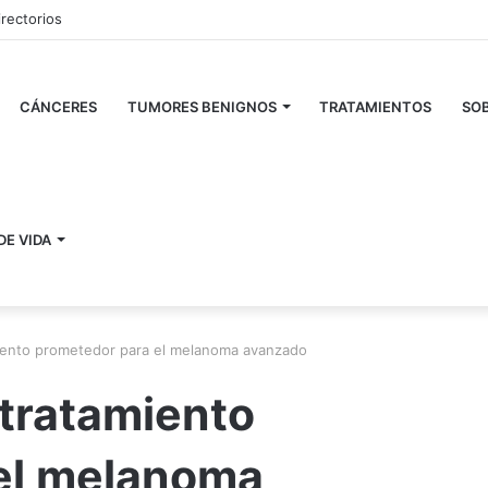
irectorios
CÁNCERES
TUMORES BENIGNOS
TRATAMIENTOS
SOB
DE VIDA
amiento prometedor para el melanoma avanzado
 tratamiento
el melanoma