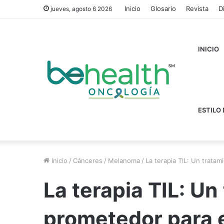
Inicio
Glosario
Revista
D
jueves, agosto 6 2026
INICIO
ESTILO 
Inicio
/
Cánceres
/
Melanoma
/
La terapia TIL: Un trat
La terapia TIL: Un
prometedor para 