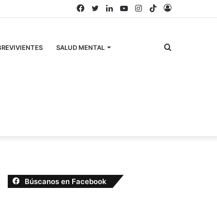
Facebook
Twitter
LinkedIn
YouTube
Instagram
TikTok
Acceso
Buscar
REVIVIENTES
SALUD MENTAL
por
Búscanos en Facebook