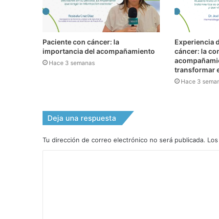
Paciente con cáncer: la
Experiencia d
importancia del acompañamiento
cáncer: la co
acompañamie
Hace 3 semanas
transformar e
Hace 3 sema
Deja una respuesta
Tu dirección de correo electrónico no será publicada.
Los
C
o
m
e
n