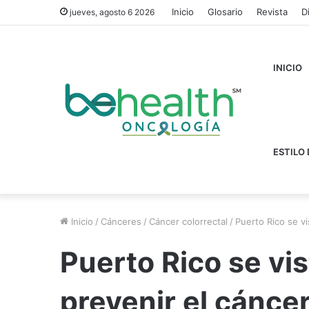
Inicio
Glosario
Revista
D
jueves, agosto 6 2026
INICIO
ESTILO 
Inicio
/
Cánceres
/
Cáncer colorrectal
/
Puerto Rico se vi
Puerto Rico se vis
prevenir el cáncer