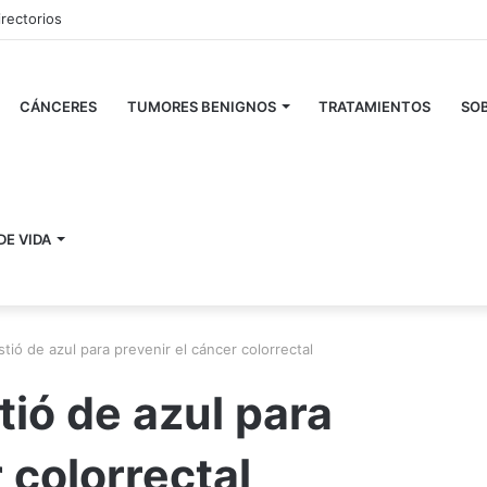
irectorios
CÁNCERES
TUMORES BENIGNOS
TRATAMIENTOS
SOB
DE VIDA
stió de azul para prevenir el cáncer colorrectal
tió de azul para
 colorrectal