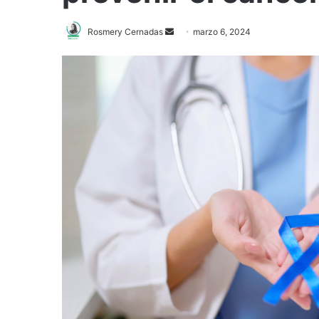
Rosmery Cernadas
S
marzo 6, 2024
e
n
d
a
n
e
m
a
i
l