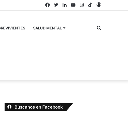
Facebook
Twitter
LinkedIn
YouTube
Instagram
TikTok
Acceso
Buscar
REVIVIENTES
SALUD MENTAL
por
Búscanos en Facebook