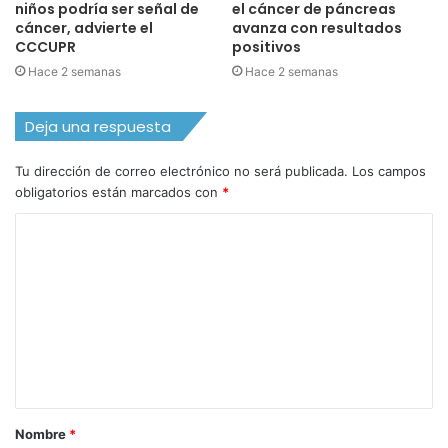
niños podría ser señal de
el cáncer de páncreas
cáncer, advierte el
avanza con resultados
CCCUPR
positivos
Hace 2 semanas
Hace 2 semanas
Deja una respuesta
Tu dirección de correo electrónico no será publicada.
Los campos
obligatorios están marcados con
*
C
o
m
e
n
t
a
Nombre
*
r