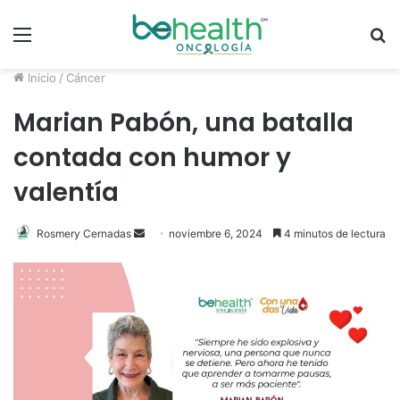
Menú
B
p
Inicio
/
Cáncer
Marian Pabón, una batalla
contada con humor y
valentía
Rosmery Cernadas
S
noviembre 6, 2024
4 minutos de lectura
e
n
d
a
n
e
m