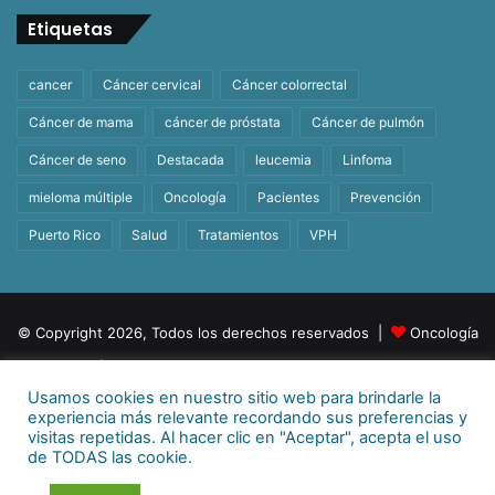
Etiquetas
cancer
Cáncer cervical
Cáncer colorrectal
Cáncer de mama
cáncer de próstata
Cáncer de pulmón
Cáncer de seno
Destacada
leucemia
Linfoma
mieloma múltiple
Oncología
Pacientes
Prevención
Puerto Rico
Salud
Tratamientos
VPH
© Copyright 2026, Todos los derechos reservados |
Oncología
| Orgullosamente un producto de
BeHealth
Usamos cookies en nuestro sitio web para brindarle la
Para más información
E-mail:
info@behealthpr.com
experiencia más relevante recordando sus preferencias y
visitas repetidas. Al hacer clic en "Aceptar", acepta el uso
Facebook
Twitter
LinkedIn
YouTube
Instagram
TikTok
de TODAS las cookie.