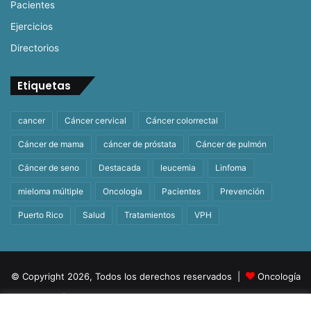
Pacientes
Ejercicios
Directorios
Etiquetas
cancer
Cáncer cervical
Cáncer colorrectal
Cáncer de mama
cáncer de próstata
Cáncer de pulmón
Cáncer de seno
Destacada
leucemia
Linfoma
mieloma múltiple
Oncología
Pacientes
Prevención
Puerto Rico
Salud
Tratamientos
VPH
© Copyright 2026, Todos los derechos reservados |
Oncología
| Orgullosamente un producto de
BeHealth