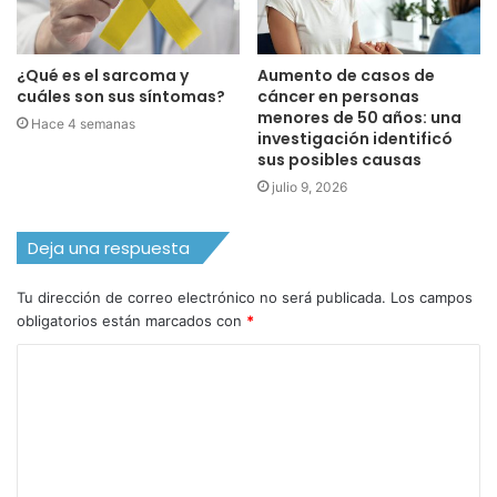
¿Qué es el sarcoma y
Aumento de casos de
cuáles son sus síntomas?
cáncer en personas
menores de 50 años: una
Hace 4 semanas
investigación identificó
sus posibles causas
julio 9, 2026
Deja una respuesta
Tu dirección de correo electrónico no será publicada.
Los campos
obligatorios están marcados con
*
C
o
m
e
n