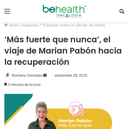
Menú
B
p
Inicio
/
Auspicios
/
*Edúcate sobre el cáncer de mama
‘Más fuerte que nunca’, el
viaje de Marian Pabón hacia
la recuperación
Rosmery Cernadas
S
septiembre 28, 2025
e
3 minutos de lectura
n
d
a
n
e
m