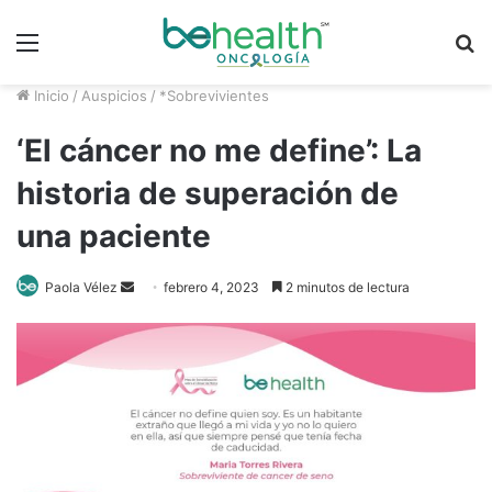
Menú
B
p
Inicio
/
Auspicios
/
*Sobrevivientes
‘El cáncer no me define’: La
historia de superación de
una paciente
Send
Paola Vélez
febrero 4, 2023
2 minutos de lectura
an
email