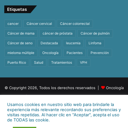
Etiquetas
cancer
Cáncer cervical
Cáncer colorrectal
Cáncer de mama
cáncer de próstata
Cáncer de pulmón
Cáncer de seno
Destacada
leucemia
Linfoma
mieloma múltiple
Oncología
Pacientes
Prevención
Puerto Rico
Salud
Tratamientos
VPH
© Copyright 2026, Todos los derechos reservados |
Oncología
| Orgullosamente un producto de
BeHealth
Usamos cookies en nuestro sitio web para brindarle la
Para más información
E-mail:
info@behealthpr.com
experiencia más relevante recordando sus preferencias y
visitas repetidas. Al hacer clic en "Aceptar", acepta el uso
Facebook
Twitter
LinkedIn
YouTube
Instagram
TikTok
de TODAS las cookie.