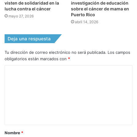
visten de solidaridad en la
investigación de educación
lucha contra el cáncer
sobre el cáncer de mama en
Puerto Rico
mayo 27, 2026
abril 14, 2026
Deja una respuesta
Tu dirección de correo electrónico no será publicada.
Los campos
obligatorios están marcados con
*
C
o
m
e
n
t
a
Nombre
*
r