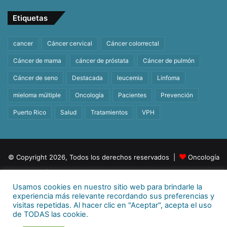
Etiquetas
cancer
Cáncer cervical
Cáncer colorrectal
Cáncer de mama
cáncer de próstata
Cáncer de pulmón
Cáncer de seno
Destacada
leucemia
Linfoma
mieloma múltiple
Oncología
Pacientes
Prevención
Puerto Rico
Salud
Tratamientos
VPH
© Copyright 2026, Todos los derechos reservados |
Oncología
| Orgullosamente un producto de
BeHealth
Usamos cookies en nuestro sitio web para brindarle la
Para más información
E-mail:
info@behealthpr.com
experiencia más relevante recordando sus preferencias y
visitas repetidas. Al hacer clic en "Aceptar", acepta el uso
Facebook
Twitter
LinkedIn
YouTube
Instagram
TikTok
de TODAS las cookie.