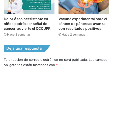
Dolor óseo persistente en
Vacuna experimental para el
niños podría ser señal de
cáncer de páncreas avanza
cáncer, advierte el CCCUPR
con resultados positivos
Hace 2 semanas
Hace 2 semanas
Deja una respuesta
Tu dirección de correo electrónico no será publicada.
Los campos
obligatorios están marcados con
*
C
o
m
e
n
t