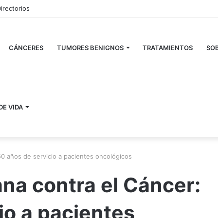
irectorios
CÁNCERES
TUMORES BENIGNOS
TRATAMIENTOS
SOB
DE VIDA
0 años de servicio a pacientes oncológicos
na contra el Cáncer:
io a pacientes