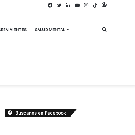
Facebook
Twitter
LinkedIn
YouTube
Instagram
TikTok
Acceso
Buscar
REVIVIENTES
SALUD MENTAL
por
Búscanos en Facebook