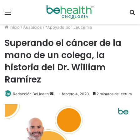
Menú
B
p
Inicio
/
Auspicios
/
*Apoyado por Leucemia
Superando el cáncer de la
mano de un colega, la
historia del Dr. William
Ramírez
Send
Redacción BeHealth
febrero 4, 2023
2 minutos de lectura
an
email