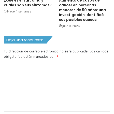
¿Qué es el sarcoma y
Aumento de casos de
cuáles son sus síntomas?
cáncer en personas
menores de 50 años: una
Hace 4 semanas
investigación identificó
sus posibles causas
julio 9, 2026
Deja una respuesta
Tu dirección de correo electrónico no será publicada.
Los campos
obligatorios están marcados con
*
C
o
m
e
n
t
a