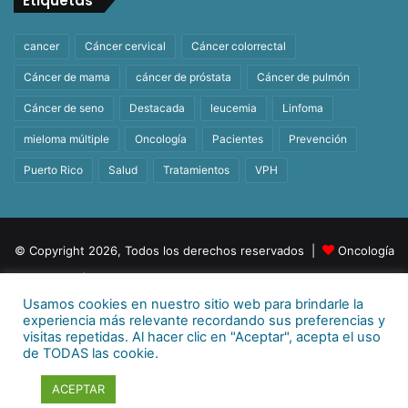
Etiquetas
cancer
Cáncer cervical
Cáncer colorrectal
Cáncer de mama
cáncer de próstata
Cáncer de pulmón
Cáncer de seno
Destacada
leucemia
Linfoma
mieloma múltiple
Oncología
Pacientes
Prevención
Puerto Rico
Salud
Tratamientos
VPH
© Copyright 2026, Todos los derechos reservados |
Oncología
| Orgullosamente un producto de
BeHealth
Usamos cookies en nuestro sitio web para brindarle la
Para más información
E-mail:
info@behealthpr.com
experiencia más relevante recordando sus preferencias y
visitas repetidas. Al hacer clic en "Aceptar", acepta el uso
Facebook
Twitter
LinkedIn
YouTube
Instagram
TikTok
de TODAS las cookie.
ACEPTAR