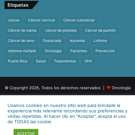
Etiquetas
cancer
Cáncer cervical
Cáncer colorrectal
Cáncer de mama
cáncer de próstata
Cáncer de pulmón
Cáncer de seno
Destacada
leucemia
Linfoma
mieloma múltiple
Oncología
Pacientes
Prevención
Puerto Rico
Salud
Tratamientos
VPH
© Copyright 2026, Todos los derechos reservados |
Oncología
| Orgullosamente un producto de
BeHealth
Usamos cookies en nuestro sitio web para brindarle la
Para más información
E-mail:
info@behealthpr.com
experiencia más relevante recordando sus preferencias y
visitas repetidas. Al hacer clic en "Aceptar", acepta el uso
Facebook
Twitter
LinkedIn
YouTube
Instagram
TikTok
de TODAS las cookie.
ACEPTAR