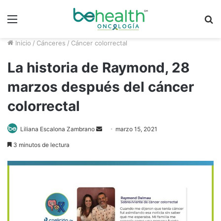
Menú
B
p
Inicio
/
Cánceres
/
Cáncer colorrectal
La historia de Raymond, 28
marzos después del cáncer
colorrectal
Send
Liliana Escalona Zambrano
marzo 15, 2021
an
3 minutos de lectura
email