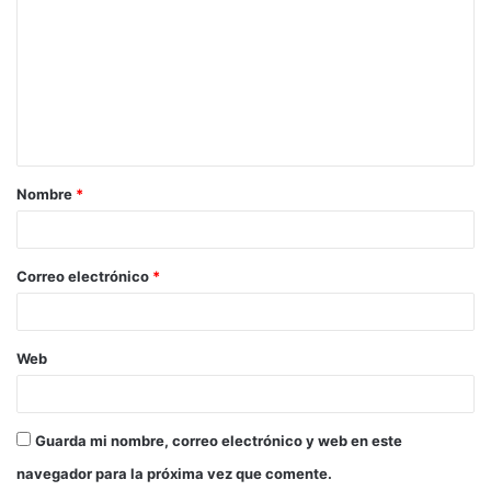
o
m
e
n
t
a
Nombre
*
r
i
o
Correo electrónico
*
*
Web
Guarda mi nombre, correo electrónico y web en este
navegador para la próxima vez que comente.