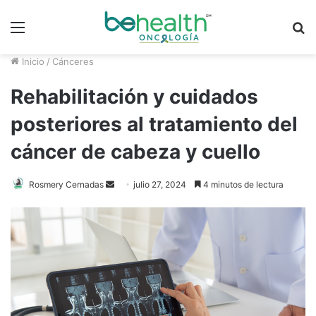
Menú
B
p
Inicio
/
Cánceres
Rehabilitación y cuidados
posteriores al tratamiento del
cáncer de cabeza y cuello
Rosmery Cernadas
S
julio 27, 2024
4 minutos de lectura
e
n
d
a
n
e
m