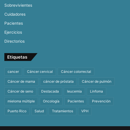
Sobrevivientes
Cuidadores
Pacientes
Ejercicios
Directorios
Etiquetas
cancer
Cáncer cervical
Cáncer colorrectal
Cáncer de mama
cáncer de próstata
Cáncer de pulmón
Cáncer de seno
Destacada
leucemia
Linfoma
mieloma múltiple
Oncología
Pacientes
Prevención
Puerto Rico
Salud
Tratamientos
VPH