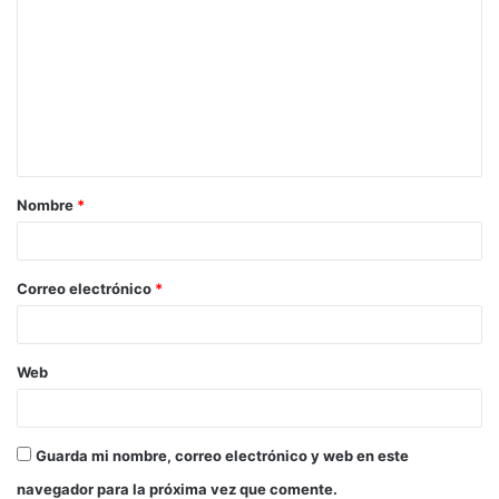
o
m
e
n
t
a
Nombre
*
r
i
o
Correo electrónico
*
*
Web
Guarda mi nombre, correo electrónico y web en este
navegador para la próxima vez que comente.