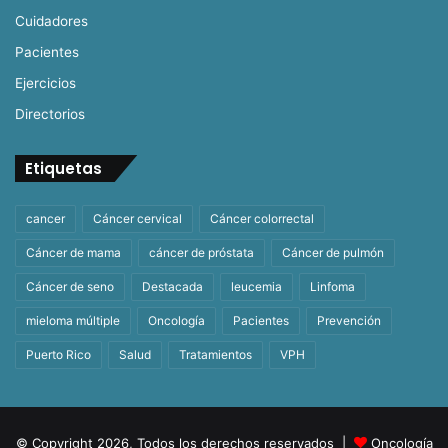
Cuidadores
Pacientes
Ejercicios
Directorios
Etiquetas
cancer
Cáncer cervical
Cáncer colorrectal
Cáncer de mama
cáncer de próstata
Cáncer de pulmón
Cáncer de seno
Destacada
leucemia
Linfoma
mieloma múltiple
Oncología
Pacientes
Prevención
Puerto Rico
Salud
Tratamientos
VPH
© Copyright 2026, Todos los derechos reservados |
Oncología