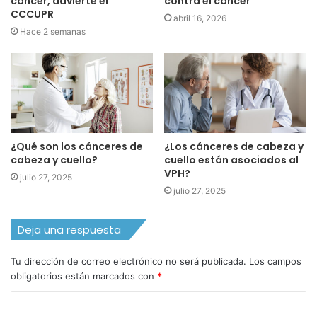
cáncer, advierte el
contra el cáncer
CCCUPR
abril 16, 2026
Hace 2 semanas
¿Qué son los cánceres de
¿Los cánceres de cabeza y
cabeza y cuello?
cuello están asociados al
VPH?
julio 27, 2025
julio 27, 2025
Deja una respuesta
Tu dirección de correo electrónico no será publicada.
Los campos
obligatorios están marcados con
*
C