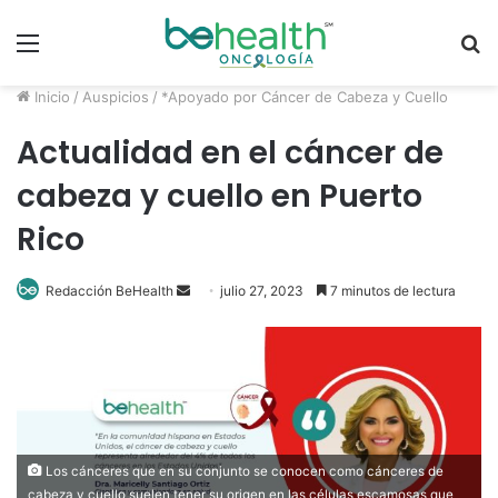
Menú
B
p
Inicio
/
Auspicios
/
*Apoyado por Cáncer de Cabeza y Cuello
Actualidad en el cáncer de
cabeza y cuello en Puerto
Rico
Redacción BeHealth
S
julio 27, 2023
7 minutos de lectura
e
n
d
a
n
e
Los cánceres que en su conjunto se conocen como cánceres de
m
cabeza y cuello suelen tener su origen en las células escamosas que