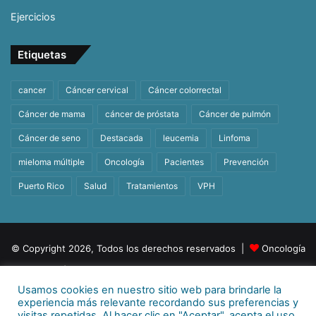
Ejercicios
Etiquetas
cancer
Cáncer cervical
Cáncer colorrectal
Cáncer de mama
cáncer de próstata
Cáncer de pulmón
Cáncer de seno
Destacada
leucemia
Linfoma
mieloma múltiple
Oncología
Pacientes
Prevención
Puerto Rico
Salud
Tratamientos
VPH
© Copyright 2026, Todos los derechos reservados |
Oncología
| Orgullosamente un producto de
BeHealth
Usamos cookies en nuestro sitio web para brindarle la
Para más información
E-mail:
info@behealthpr.com
experiencia más relevante recordando sus preferencias y
visitas repetidas. Al hacer clic en "Aceptar", acepta el uso