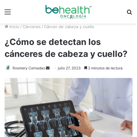
Menú
B
p
Inicio
/
Cánceres
/
Cáncer de cabeza y cuello
¿Cómo se detectan los
cánceres de cabeza y cuello?
Send
Rosmery Cernadas
julio 27, 2023
2 minutos de lectura
an
email