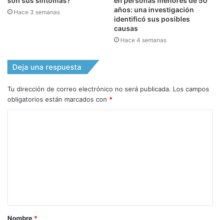
son sus síntomas?
en personas menores de 50
años: una investigación
Hace 3 semanas
identificó sus posibles
causas
Hace 4 semanas
Deja una respuesta
Tu dirección de correo electrónico no será publicada.
Los campos
obligatorios están marcados con
*
C
o
m
e
n
t
a
Nombre
*