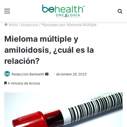
Menú
B
p
Inicio
/
Auspicios
/
*Apoyado por Mieloma Múltiple
Mieloma múltiple y
amiloidosis, ¿cuál es la
relación?
Redacción BeHealth
S
diciembre 29, 2023
e
4 minutos de lectura
n
d
a
n
e
m