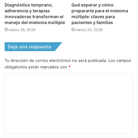
Diagnóstico temprano,
Qué esperar y cómo
adherencia y terapias
prepararte para el mieloma
innovadoras transforman el
múltiple: claves para
manejo del mieloma múltiple
pacientes y familias
marzo 26, 2026
marzo 20, 2026
Deja una respuesta
Tu dirección de correo electrónico no será publicada.
Los campos
obligatorios están marcados con
*
C
o
m
e
n
t
a