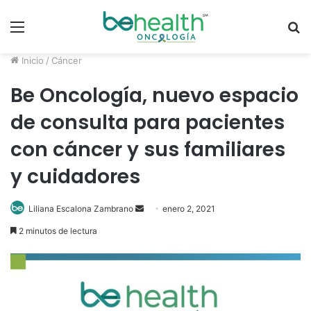
Menú
B
p
Inicio
/
Cáncer
Be Oncología, nuevo espacio
de consulta para pacientes
con cáncer y sus familiares
y cuidadores
Send
Liliana Escalona Zambrano
enero 2, 2021
an
2 minutos de lectura
email