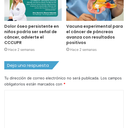
Dolor óseo persistente en
Vacuna experimental para
niños podría ser señal de
el cáncer de páncreas
cáncer, advierte el
avanza con resultados
CCCUPR
positivos
Hace 2 semanas
Hace 2 semanas
Deja una respuesta
Tu dirección de correo electrónico no será publicada.
Los campos
obligatorios están marcados con
*
C
o
m
e