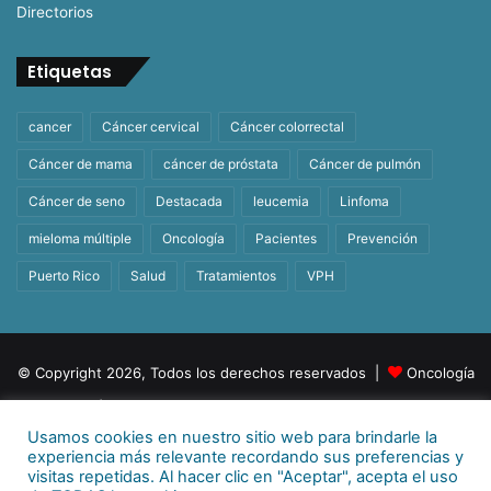
Directorios
Etiquetas
cancer
Cáncer cervical
Cáncer colorrectal
Cáncer de mama
cáncer de próstata
Cáncer de pulmón
Cáncer de seno
Destacada
leucemia
Linfoma
mieloma múltiple
Oncología
Pacientes
Prevención
Puerto Rico
Salud
Tratamientos
VPH
© Copyright 2026, Todos los derechos reservados |
Oncología
| Orgullosamente un producto de
BeHealth
Usamos cookies en nuestro sitio web para brindarle la
Para más información
E-mail:
info@behealthpr.com
experiencia más relevante recordando sus preferencias y
visitas repetidas. Al hacer clic en "Aceptar", acepta el uso