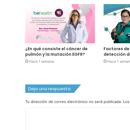
¿En qué consiste el cáncer de
Factores de 
pulmón y la mutación EGFR?
detección d
Hace 1 semana
Hace 1 sema
Deja una respuesta
Tu dirección de correo electrónico no será publicada.
Los
C
o
m