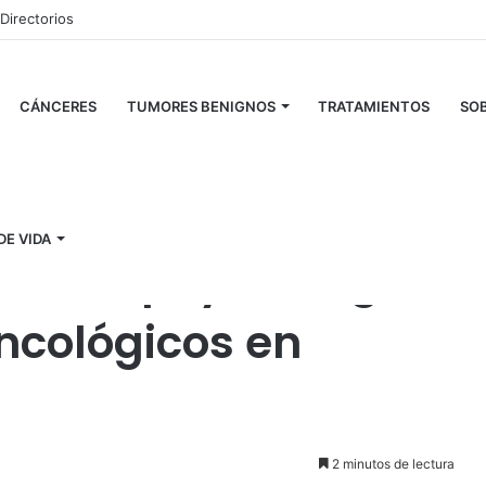
Directorios
CÁNCERES
TUMORES BENIGNOS
TRATAMIENTOS
SOB
para pacientes oncológicos en Navidad
DE VIDA
or: Apoyo integral
ncológicos en
2 minutos de lectura