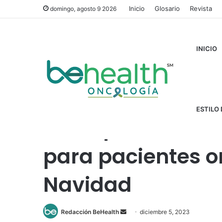
Inicio
Glosario
Revista
domingo, agosto 9 2026
INICIO
Inicio
/
Cánceres
/
Acompaña con amor: Apoyo integral 
ESTILO 
Acompaña con am
para pacientes o
Navidad
Redacción BeHealth
S
diciembre 5, 2023