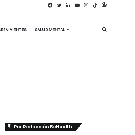
Facebook
Twitter
LinkedIn
YouTube
Instagram
TikTok
Acceso
Buscar
REVIVIENTES
SALUD MENTAL
por
Búscanos en Facebook
Por Redacción BeHealth