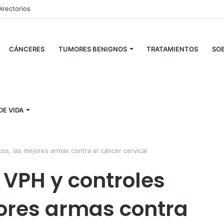
irectorios
CÁNCERES
TUMORES BENIGNOS
TRATAMIENTOS
SOB
DE VIDA
os, las mejores armas contra el cáncer cervical
 VPH y controles
ores armas contra