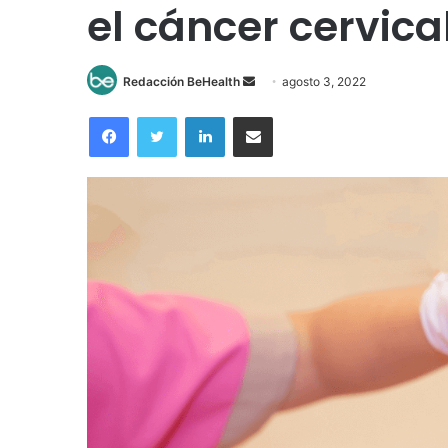
el cáncer cervica
Send
Redacción BeHealth
agosto 3, 2022
an
Facebook
Twitter
LinkedIn
Compartir por correo electrónico
email