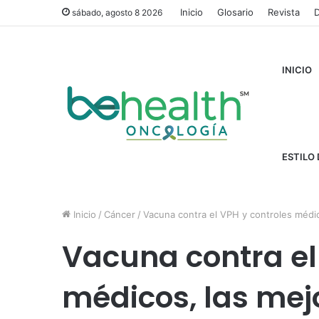
Inicio
Glosario
Revista
D
sábado, agosto 8 2026
INICIO
ESTILO 
Inicio
/
Cáncer
/
Vacuna contra el VPH y controles médic
Vacuna contra el
médicos, las mej