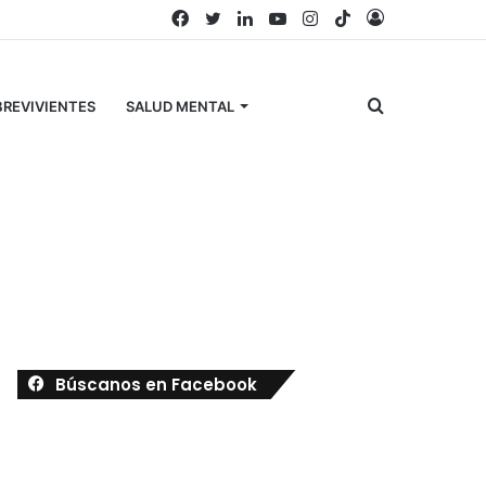
Facebook
Twitter
LinkedIn
YouTube
Instagram
TikTok
Acceso
Buscar
REVIVIENTES
SALUD MENTAL
por
Búscanos en Facebook