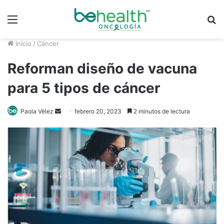
Menú
B
p
Inicio
/
Cáncer
Reforman diseño de vacuna
para 5 tipos de cáncer
Send
Paola Vélez
febrero 20, 2023
2 minutos de lectura
an
email