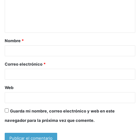
e
n
t
a
Nombre
*
r
i
o
Correo electrónico
*
*
Web
Guarda mi nombre, correo electrónico y web en este
navegador para la próxima vez que comente.