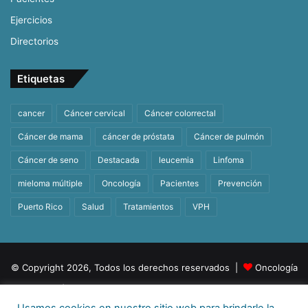
Ejercicios
Directorios
Etiquetas
cancer
Cáncer cervical
Cáncer colorrectal
Cáncer de mama
cáncer de próstata
Cáncer de pulmón
Cáncer de seno
Destacada
leucemia
Linfoma
mieloma múltiple
Oncología
Pacientes
Prevención
Puerto Rico
Salud
Tratamientos
VPH
© Copyright 2026, Todos los derechos reservados |
Oncología
| Orgullosamente un producto de
BeHealth