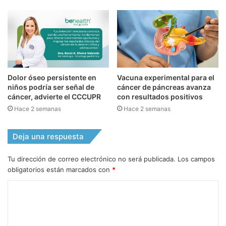
Dolor óseo persistente en
Vacuna experimental para el
niños podría ser señal de
cáncer de páncreas avanza
cáncer, advierte el CCCUPR
con resultados positivos
Hace 2 semanas
Hace 2 semanas
Deja una respuesta
Tu dirección de correo electrónico no será publicada.
Los campos
obligatorios están marcados con
*
C
o
m