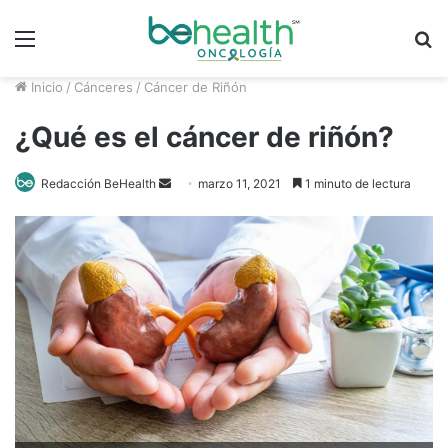
Menú
B
p
Inicio
/
Cánceres
/
Cáncer de Riñón
¿Qué es el cáncer de riñón?
Send
Redacción BeHealth
marzo 11, 2021
1 minuto de lectura
an
email