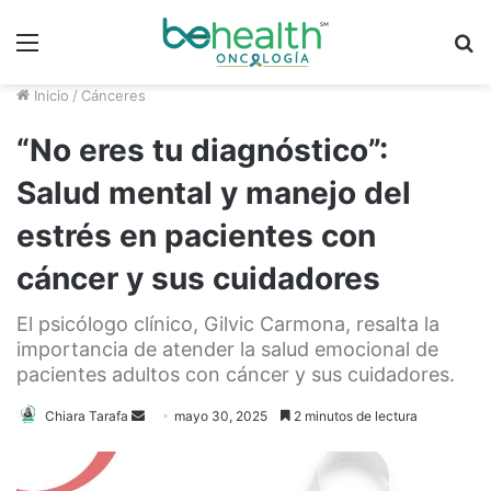
Menú
B
p
Inicio
/
Cánceres
“No eres tu diagnóstico”:
Salud mental y manejo del
estrés en pacientes con
cáncer y sus cuidadores
El psicólogo clínico, Gilvic Carmona, resalta la
importancia de atender la salud emocional de
pacientes adultos con cáncer y sus cuidadores.
Chiara Tarafa
S
mayo 30, 2025
2 minutos de lectura
e
n