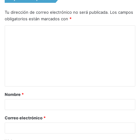
Tu dirección de correo electrónico no será publicada.
Los campos
obligatorios están marcados con
*
C
o
m
e
n
t
a
Nombre
*
r
i
o
Correo electrónico
*
*