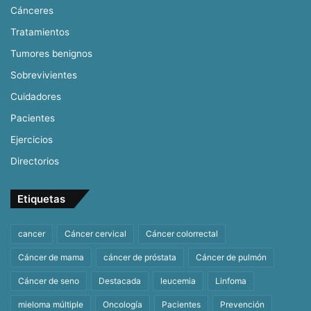
Cánceres
Tratamientos
Tumores benignos
Sobrevivientes
Cuidadores
Pacientes
Ejercicios
Directorios
Etiquetas
cancer
Cáncer cervical
Cáncer colorrectal
Cáncer de mama
cáncer de próstata
Cáncer de pulmón
Cáncer de seno
Destacada
leucemia
Linfoma
mieloma múltiple
Oncología
Pacientes
Prevención