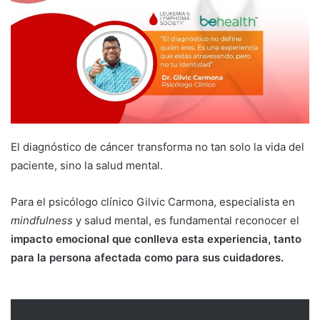
d
a
n
e
m
a
i
l
El diagnóstico de cáncer transforma no tan solo la vida del
paciente, sino la salud mental.
Para el psicólogo clínico Gilvic Carmona, especialista en
mindfulness
y salud mental, es fundamental reconocer el
impacto emocional que conlleva esta experiencia, tanto
para la persona afectada como para sus cuidadores.