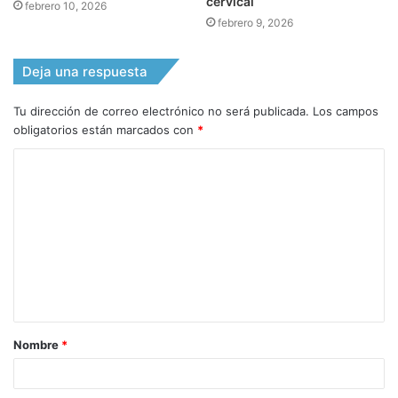
cervical
febrero 10, 2026
febrero 9, 2026
Deja una respuesta
Tu dirección de correo electrónico no será publicada.
Los campos
obligatorios están marcados con
*
C
o
m
e
n
t
a
Nombre
*
r
i