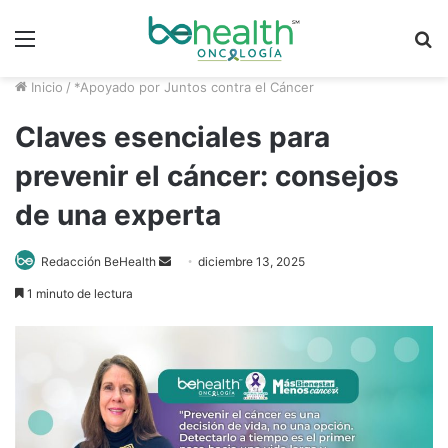
Menú
B
p
Inicio
/
*Apoyado por Juntos contra el Cáncer
Claves esenciales para
prevenir el cáncer: consejos
de una experta
Redacción BeHealth
S
diciembre 13, 2025
e
1 minuto de lectura
n
d
a
n
e
m