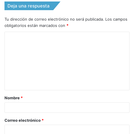
Deja una respuesta
Tu dirección de correo electrónico no será publicada.
Los campos
obligatorios están marcados con
*
C
o
m
e
n
t
a
Nombre
*
r
i
o
Correo electrónico
*
*