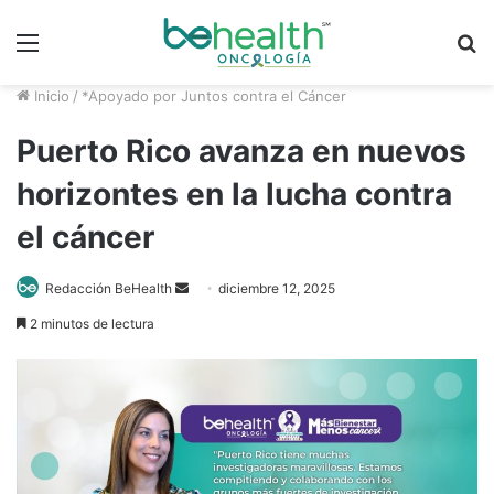
Menú
B
p
Inicio
/
*Apoyado por Juntos contra el Cáncer
Puerto Rico avanza en nuevos
horizontes en la lucha contra
el cáncer
Redacción BeHealth
S
diciembre 12, 2025
e
2 minutos de lectura
n
d
a
n
e
m