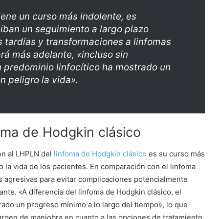
ene un curso más indolente, es
iban un seguimiento a largo plazo
s tardías y transformaciones a linfomas
á más adelante, «incluso sin
n predominio linfocítico ha mostrado un
 peligro la vida».
foma de Hodgkin clásico
uen al LHPLN del
linfoma de Hodgkin clásico
es su curso más
o la vida de los pacientes. En comparación con el linfoma
s agresivas para evitar complicaciones potencialmente
te. «A diferencia del linfoma de Hodgkin clásico, el
ado un progreso mínimo a lo largo del tiempo», lo que
argen de maniobra en cuanto a las opciones de tratamiento.