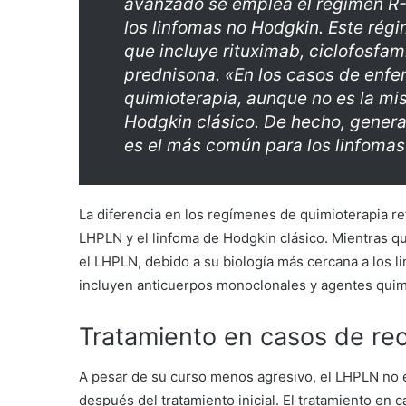
avanzado se emplea el régimen R-
los linfomas no Hodgkin. Este rég
que incluye rituximab, ciclofosfami
prednisona. «En los casos de enfe
quimioterapia, aunque no es la mi
Hodgkin clásico. De hecho, gene
es el más común para los linfomas
La diferencia en los regímenes de quimioterapia ref
LHPLN y el linfoma de Hodgkin clásico. Mientras q
el LHPLN, debido a su biología más cercana a los 
incluyen anticuerpos monoclonales y agentes quim
Tratamiento en casos de re
A pesar de su curso menos agresivo, el LHPLN no 
después del tratamiento inicial. El tratamiento en