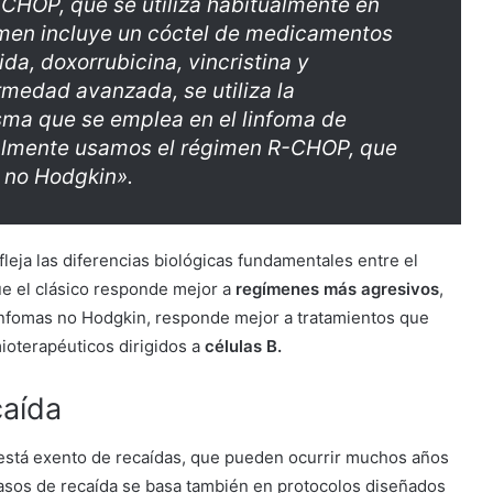
CHOP, que se utiliza habitualmente en
imen incluye un cóctel de medicamentos
da, doxorrubicina, vincristina y
rmedad avanzada, se utiliza la
sma que se emplea en el linfoma de
ralmente usamos el régimen R-CHOP, que
 no Hodgkin».
leja las diferencias biológicas fundamentales entre el
ue el clásico responde mejor a
regímenes más agresivos
,
linfomas no Hodgkin, responde mejor a tratamientos que
ioterapéuticos dirigidos a
células B.
caída
está exento de recaídas, que pueden ocurrir muchos años
 casos de recaída se basa también en protocolos diseñados