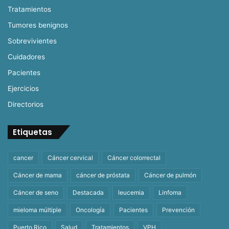
Tratamientos
Tumores benignos
Sobrevivientes
Cuidadores
Pacientes
Ejercicios
Directorios
Etiquetas
cancer
Cáncer cervical
Cáncer colorrectal
Cáncer de mama
cáncer de próstata
Cáncer de pulmón
Cáncer de seno
Destacada
leucemia
Linfoma
mieloma múltiple
Oncología
Pacientes
Prevención
Puerto Rico
Salud
Tratamientos
VPH