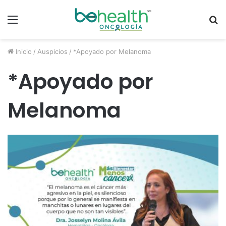
Menú
B
p
Inicio
/
Auspicios
/
*Apoyado por Melanoma
*Apoyado por
Melanoma