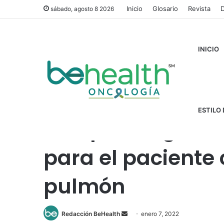
Inicio
Glosario
Revista
D
sábado, agosto 8 2026
INICIO
Inicio
/
Cáncer
/
Terapia dirigida, menor toxicidad para 
ESTILO 
Terapia dirigida,
para el paciente
pulmón
Send
Redacción BeHealth
enero 7, 2022