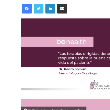
an
Facebook
Twitter
LinkedIn
Compartir por correo electrónico
email