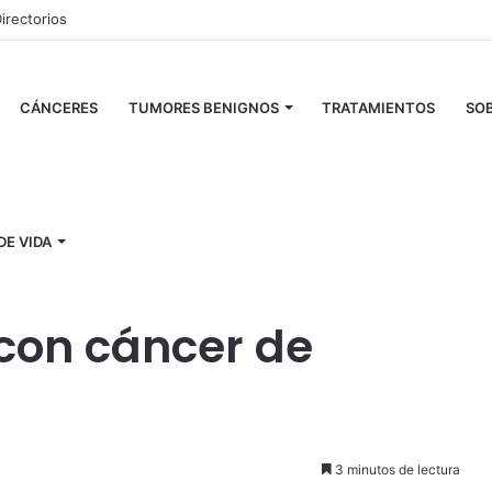
irectorios
CÁNCERES
TUMORES BENIGNOS
TRATAMIENTOS
SOB
el paciente con cáncer de pulmón
DE VIDA
 menor toxicidad
 con cáncer de
3 minutos de lectura