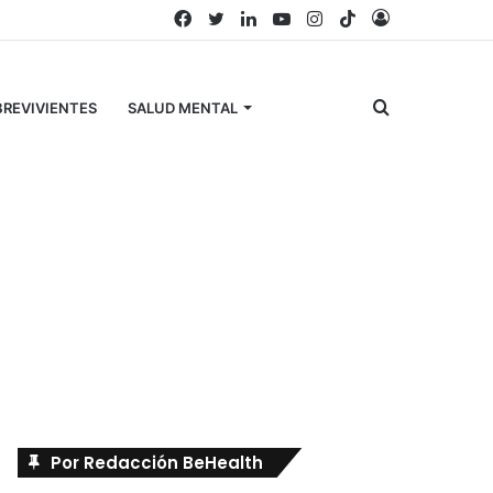
Facebook
Twitter
LinkedIn
YouTube
Instagram
TikTok
Acceso
Buscar
REVIVIENTES
SALUD MENTAL
por
Búscanos en Facebook
Por Redacción BeHealth