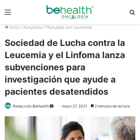
Menú
B
p
Inicio
/
Auspicios
/
*Apoyado por Leucemia
Sociedad de Lucha contra la
Leucemia y el Linfoma lanza
subvenciones para
investigación que ayude a
pacientes desatendidos
Send
Redacción BeHealth
mayo 27, 2021
2 minutos de lectura
an
email