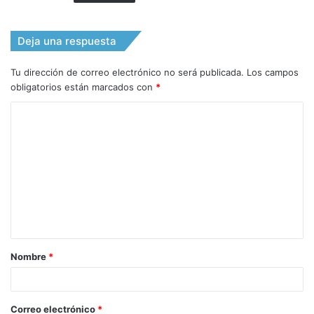
Deja una respuesta
Tu dirección de correo electrónico no será publicada.
Los campos
obligatorios están marcados con
*
C
o
m
e
n
t
a
Nombre
*
r
i
o
Correo electrónico
*