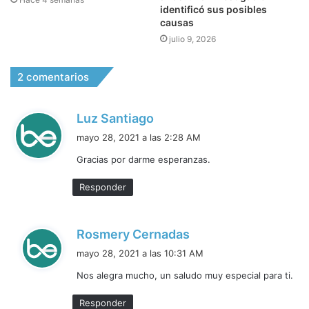
identificó sus posibles
causas
julio 9, 2026
2 comentarios
d
Luz Santiago
i
mayo 28, 2021 a las 2:28 AM
c
Gracias por darme esperanzas.
e
:
Responder
d
Rosmery Cernadas
i
mayo 28, 2021 a las 10:31 AM
c
Nos alegra mucho, un saludo muy especial para ti.
e
:
Responder