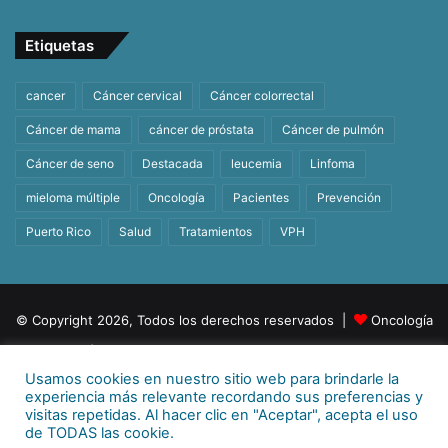
Etiquetas
cancer
Cáncer cervical
Cáncer colorrectal
Cáncer de mama
cáncer de próstata
Cáncer de pulmón
Cáncer de seno
Destacada
leucemia
Linfoma
mieloma múltiple
Oncología
Pacientes
Prevención
Puerto Rico
Salud
Tratamientos
VPH
© Copyright 2026, Todos los derechos reservados |
Oncología
| Orgullosamente un producto de
BeHealth
Usamos cookies en nuestro sitio web para brindarle la
Para más información
E-mail:
info@behealthpr.com
experiencia más relevante recordando sus preferencias y
visitas repetidas. Al hacer clic en "Aceptar", acepta el uso
Facebook
Twitter
LinkedIn
YouTube
Instagram
TikTok
de TODAS las cookie.