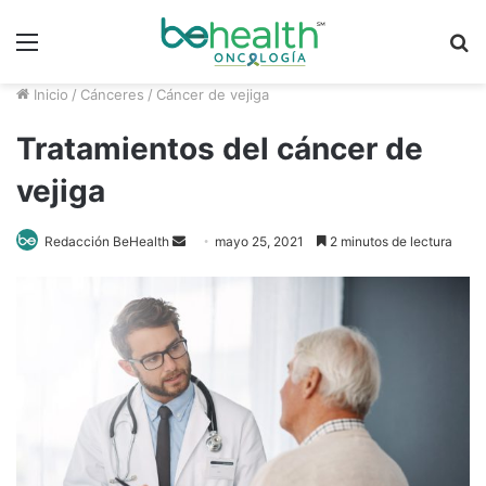
Menú
B
p
Inicio
/
Cánceres
/
Cáncer de vejiga
Tratamientos del cáncer de
vejiga
Send
Redacción BeHealth
mayo 25, 2021
2 minutos de lectura
an
email