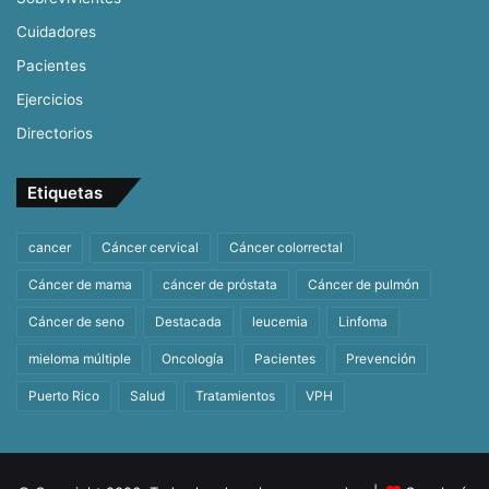
Cuidadores
Pacientes
Ejercicios
Directorios
Etiquetas
cancer
Cáncer cervical
Cáncer colorrectal
Cáncer de mama
cáncer de próstata
Cáncer de pulmón
Cáncer de seno
Destacada
leucemia
Linfoma
mieloma múltiple
Oncología
Pacientes
Prevención
Puerto Rico
Salud
Tratamientos
VPH