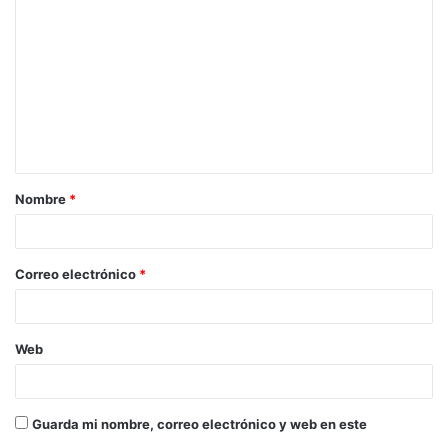
o
m
e
n
t
a
Nombre
*
r
i
o
Correo electrónico
*
*
Web
Guarda mi nombre, correo electrónico y web en este