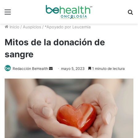
Menú
B
p
Inicio
/
Auspicios
/
*Apoyado por Leucemia
Mitos de la donación de
sangre
Send
Redacción BeHealth
mayo 5, 2023
1 minuto de lectura
an
email