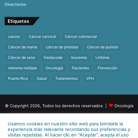
Directorios
Etiquetas
cancer
Cáncer cervical
Cáncer colorrectal
Cáncer de mama
cáncer de próstata
Cáncer de pulmón
Cáncer de seno
Destacada
leucemia
Linfoma
mieloma múltiple
Oncología
Pacientes
Prevención
Puerto Rico
Salud
Tratamientos
VPH
© Copyright 2026, Todos los derechos reservados |
Oncología
| Orgullosamente un producto de
BeHealth
Usamos cookies en nuestro sitio web para brindarle la
Para más información
E-mail:
info@behealthpr.com
experiencia más relevante recordando sus preferencias y
visitas repetidas. Al hacer clic en "Aceptar", acepta el uso