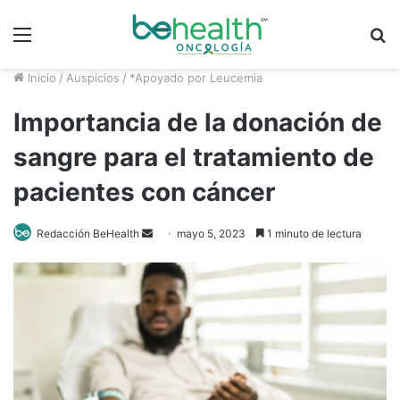
Menú
B
p
Inicio
/
Auspicios
/
*Apoyado por Leucemia
Importancia de la donación de
sangre para el tratamiento de
pacientes con cáncer
Send
Redacción BeHealth
mayo 5, 2023
1 minuto de lectura
an
email