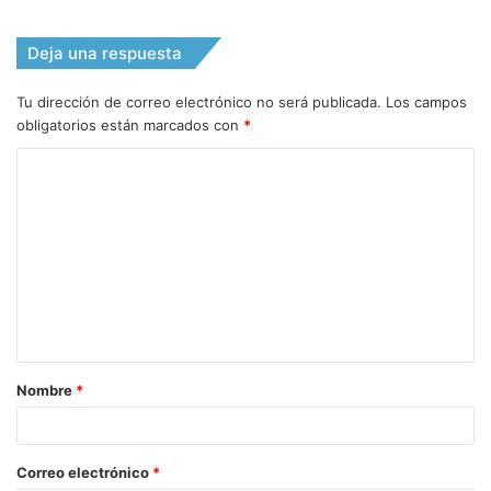
Deja una respuesta
Tu dirección de correo electrónico no será publicada.
Los campos
obligatorios están marcados con
*
C
o
m
e
n
t
a
Nombre
*
r
i
o
Correo electrónico
*