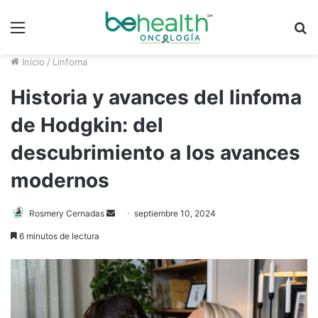
Menú
B
p
Inicio
/
Linfoma
Historia y avances del linfoma
de Hodgkin: del
descubrimiento a los avances
modernos
Rosmery Cernadas
S
septiembre 10, 2024
e
6 minutos de lectura
n
d
a
n
e