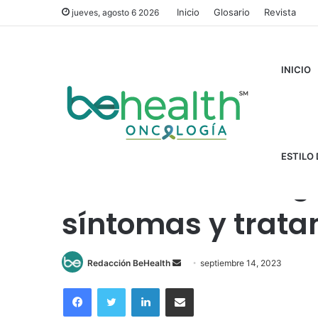
Inicio
Glosario
Revista
jueves, agosto 6 2026
INICIO
Inicio
/
Cánceres
/
Linfoma
/
Linfoma de Hodgkin clásico:
ESTILO 
Linfoma de Hodgki
síntomas y trata
Send
Redacción BeHealth
septiembre 14, 2023
an
Facebook
Twitter
LinkedIn
Compartir por correo electrónico
email