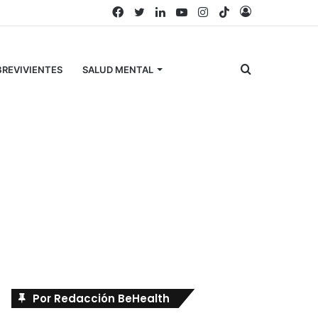
Facebook
Twitter
LinkedIn
YouTube
Instagram
TikTok
Acceso
Buscar
REVIVIENTES
SALUD MENTAL
por
Búscanos en Facebook
Por Redacción BeHealth