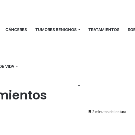
CÁNCERES
TUMORES BENIGNOS
TRATAMIENTOS
SOB
 tipos, síntomas y tratamientos
DE VIDA
n clásico: tipos,
mientos
2 minutos de lectura