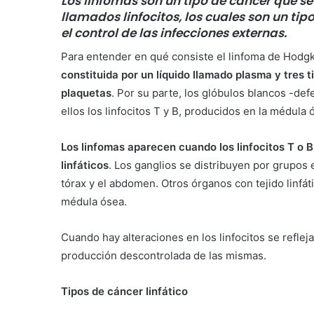
Los linfomas son un tipo de cáncer que se 
llamados linfocitos, los cuales son un t
el control de las infecciones externas.
Para entender en qué consiste el linfoma de Hodg
constituida por un líquido llamado plasma y tres t
plaquetas
. Por su parte, los glóbulos blancos -de
ellos los linfocitos T y B, producidos en la médula 
Los linfomas aparecen cuando los linfocitos T o 
linfáticos
. Los ganglios se distribuyen por grupos en
tórax y el abdomen. Otros órganos con tejido linfátic
médula ósea.
Cuando hay alteraciones en los linfocitos se refleja
producción descontrolada de las mismas.
Tipos de cáncer linfático