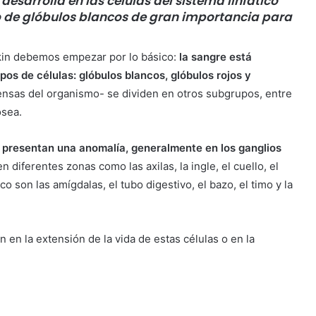
desarrolla en las células del sistema linfático
ipo de glóbulos blancos de gran importancia para
kin debemos empezar por lo básico:
la sangre está
ipos de células: glóbulos blancos, glóbulos rojos y
fensas del organismo- se dividen en otros subgrupos, entre
ósea.
B presentan una anomalía, generalmente en los ganglios
 diferentes zonas como las axilas, la ingle, el cuello, el
o son las amígdalas, el tubo digestivo, el bazo, el timo y la
n en la extensión de la vida de estas células o en la