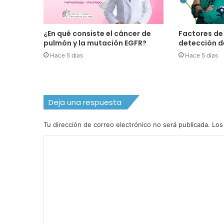
¿En qué consiste el cáncer de
Factores de 
pulmón y la mutación EGFR?
detección d
Hace 5 días
Hace 5 días
Deja una respuesta
Tu dirección de correo electrónico no será publicada.
Los
C
o
m
e
n
t