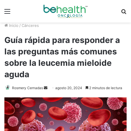
Menú
B
p
Inicio
/
Cánceres
Guía rápida para responder a
las preguntas más comunes
sobre la leucemia mieloide
aguda
Rosmery Cernadas
S
agosto 20, 2024
2 minutos de lectura
e
n
d
a
n
e