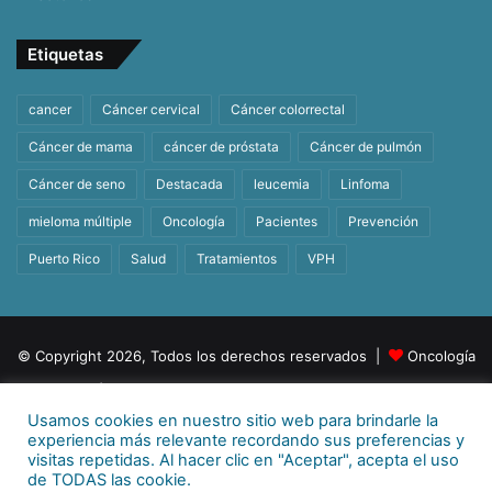
Etiquetas
cancer
Cáncer cervical
Cáncer colorrectal
Cáncer de mama
cáncer de próstata
Cáncer de pulmón
Cáncer de seno
Destacada
leucemia
Linfoma
mieloma múltiple
Oncología
Pacientes
Prevención
Puerto Rico
Salud
Tratamientos
VPH
© Copyright 2026, Todos los derechos reservados |
Oncología
| Orgullosamente un producto de
BeHealth
Usamos cookies en nuestro sitio web para brindarle la
Para más información
E-mail:
info@behealthpr.com
experiencia más relevante recordando sus preferencias y
visitas repetidas. Al hacer clic en "Aceptar", acepta el uso
Facebook
Twitter
LinkedIn
YouTube
Instagram
TikTok
de TODAS las cookie.