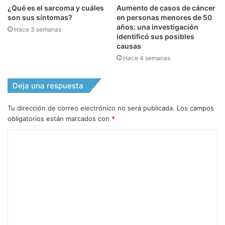
¿Qué es el sarcoma y cuáles
Aumento de casos de cáncer
son sus síntomas?
en personas menores de 50
años: una investigación
Hace 3 semanas
identificó sus posibles
causas
Hace 4 semanas
Deja una respuesta
Tu dirección de correo electrónico no será publicada.
Los campos
obligatorios están marcados con
*
C
o
m
e
n
t