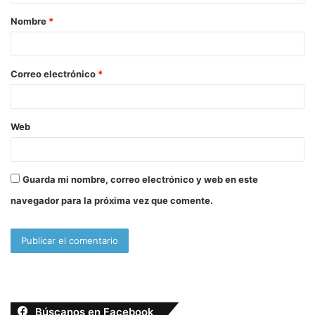
a
Nombre
*
r
i
o
Correo electrónico
*
*
Web
Guarda mi nombre, correo electrónico y web en este
navegador para la próxima vez que comente.
Búscanos en Facebook