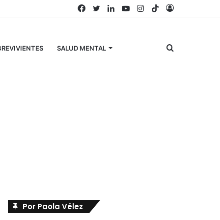
Facebook
Twitter
LinkedIn
YouTube
Instagram
TikTok
Acceso
Buscar
REVIVIENTES
SALUD MENTAL
por
Búscanos en Facebook
Por Paola Vélez