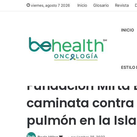
Inicio
Glosario
Revista
D
viernes, agosto 7 2026
INICIO
Inicio
/
Auspicios
/
*Apoyado por Cáncer de Pulmón
/
Fu
pulmón en la Isla
ESTILO 
Fundación Mirta 
caminata contra 
pulmón en la Isla
Send