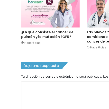
¿En qué consiste el cáncer de
Las nuevas 
pulmón y la mutación EGFR?
cambiando e
cáncer de 
Hace 6 días
Hace 6 días
Deja una respuesta
Tu dirección de correo electrónico no será publicada.
Los
C
o
m
e