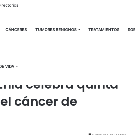
irectorios
CÁNCERES
TUMORES BENIGNOS
TRATAMIENTOS
SOB
ndación Mirta Enid celebra quinta caminata contra el cáncer de
DE VIDA
Enid celebra quinta
el cáncer de