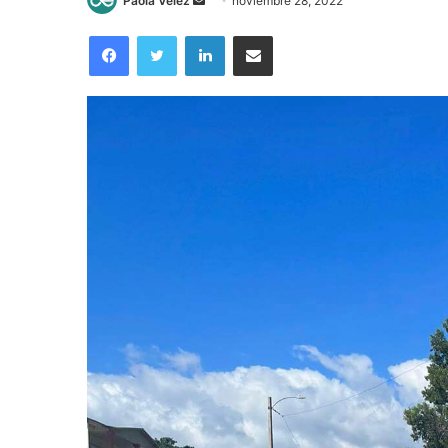
Paola Vélez
noviembre 28, 2022
an
Facebook
Twitter
LinkedIn
Compartir por correo electrónico
email