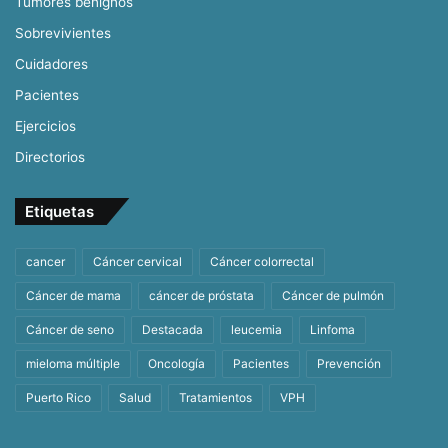
Tumores benignos
Sobrevivientes
Cuidadores
Pacientes
Ejercicios
Directorios
Etiquetas
cancer
Cáncer cervical
Cáncer colorrectal
Cáncer de mama
cáncer de próstata
Cáncer de pulmón
Cáncer de seno
Destacada
leucemia
Linfoma
mieloma múltiple
Oncología
Pacientes
Prevención
Puerto Rico
Salud
Tratamientos
VPH