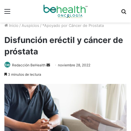
Menú
B
p
Inicio
/
Auspicios
/
*Apoyado por Cáncer de Prostata
Disfunción eréctil y cáncer de
próstata
Send
Redacción BeHealth
noviembre 28, 2022
an
3 minutos de lectura
email