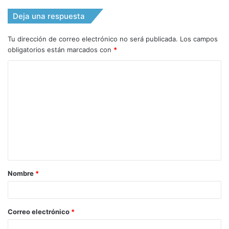
Deja una respuesta
Tu dirección de correo electrónico no será publicada.
Los campos
obligatorios están marcados con
*
C
o
m
e
n
t
a
Nombre
*
r
i
o
Correo electrónico
*
*