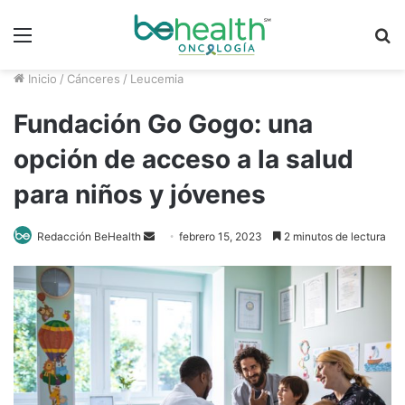
Menú
B
p
Inicio
/
Cánceres
/
Leucemia
Fundación Go Gogo: una
opción de acceso a la salud
para niños y jóvenes
Send
Redacción BeHealth
febrero 15, 2023
2 minutos de lectura
an
email