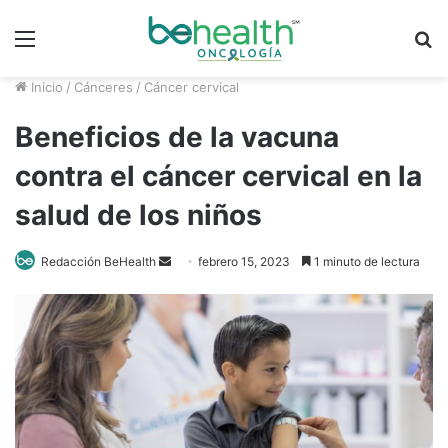
Menú
B
p
Inicio
/
Cánceres
/
Cáncer cervical
Beneficios de la vacuna
contra el cáncer cervical en la
salud de los niños
Send
Redacción BeHealth
febrero 15, 2023
1 minuto de lectura
an
email