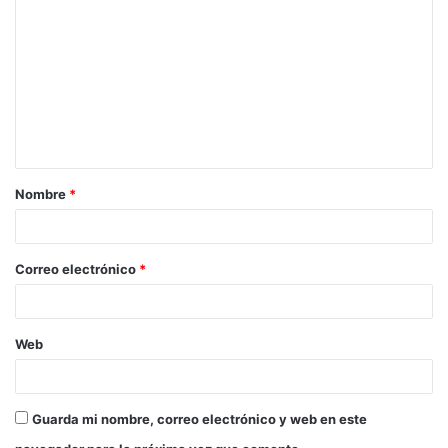
o
m
e
n
t
a
Nombre
*
r
i
o
Correo electrónico
*
*
Web
Guarda mi nombre, correo electrónico y web en este