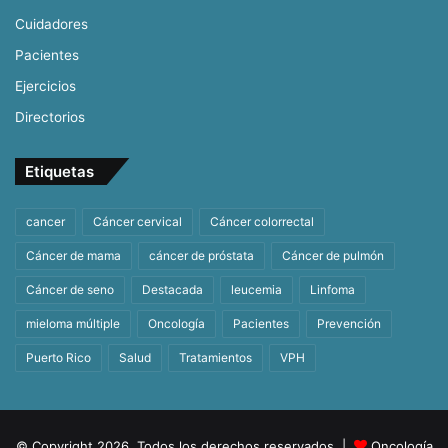
Cuidadores
Pacientes
Ejercicios
Directorios
Etiquetas
cancer
Cáncer cervical
Cáncer colorrectal
Cáncer de mama
cáncer de próstata
Cáncer de pulmón
Cáncer de seno
Destacada
leucemia
Linfoma
mieloma múltiple
Oncología
Pacientes
Prevención
Puerto Rico
Salud
Tratamientos
VPH
© Copyright 2026, Todos los derechos reservados |
Oncología