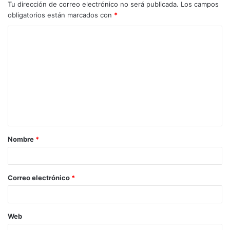
Tu dirección de correo electrónico no será publicada.
Los campos
obligatorios están marcados con
*
C
o
m
e
n
t
a
Nombre
*
r
i
o
Correo electrónico
*
*
Web