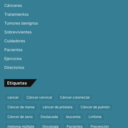
Cánceres
Tratamientos
Tumores benignos
Sobrevivientes
Cuidadores
Pacientes
Ejercicios
Directorios
Etiquetas
cancer
Cáncer cervical
Cáncer colorrectal
Cáncer de mama
cáncer de próstata
Cáncer de pulmón
Cáncer de seno
Destacada
leucemia
Linfoma
mieloma múltiple
Oncología
Pacientes
Prevención