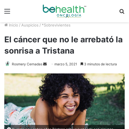
Menú
B
p
Inicio
/
Auspicios
/
*Sobrevivientes
El cáncer que no le arrebató la
sonrisa a Tristana
Send
Rosmery Cernadas
marzo 5, 2021
3 minutos de lectura
an
email