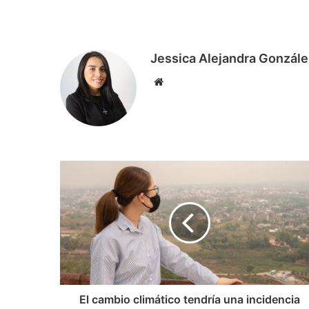
Jessica Alejandra Gonzále
S
i
t
i
o
w
e
b
El cambio climático tendría una incidencia