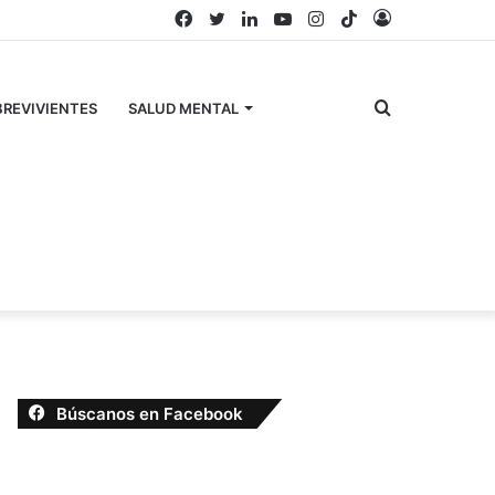
Facebook
Twitter
LinkedIn
YouTube
Instagram
TikTok
Acceso
Buscar
REVIVIENTES
SALUD MENTAL
por
Búscanos en Facebook