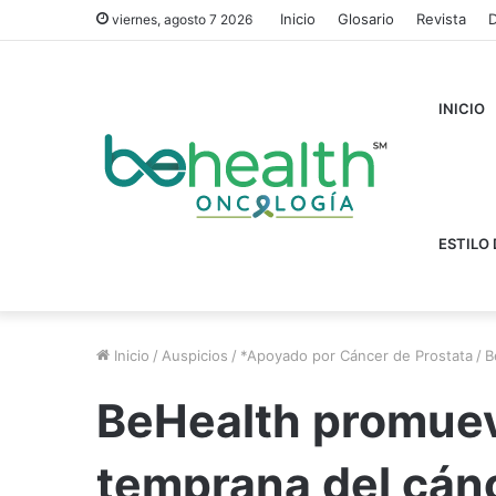
Inicio
Glosario
Revista
D
viernes, agosto 7 2026
INICIO
ESTILO 
Inicio
/
Auspicios
/
*Apoyado por Cáncer de Prostata
/
B
BeHealth promuev
temprana del cánc