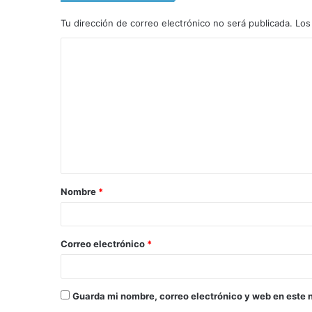
Tu dirección de correo electrónico no será publicada.
Los
C
o
m
e
n
t
a
Nombre
*
r
i
o
Correo electrónico
*
*
Guarda mi nombre, correo electrónico y web en este 