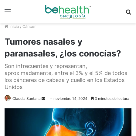
Menú
B
p
Inicio
/
Cáncer
Tumores nasales y
paranasales, ¿los conocías?
Son infrecuentes y representan,
aproximadamente, entre el 3% y el 5% de todos
los cánceres de cabeza y cuello en los Estados
Unidos
Claudia Santana
S
noviembre 14, 2024
3 minutos de lectura
e
n
d
a
n