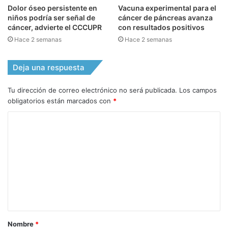
Dolor óseo persistente en
Vacuna experimental para el
niños podría ser señal de
cáncer de páncreas avanza
cáncer, advierte el CCCUPR
con resultados positivos
Hace 2 semanas
Hace 2 semanas
Deja una respuesta
Tu dirección de correo electrónico no será publicada.
Los campos
obligatorios están marcados con
*
C
o
m
e
n
t
a
Nombre
*
r