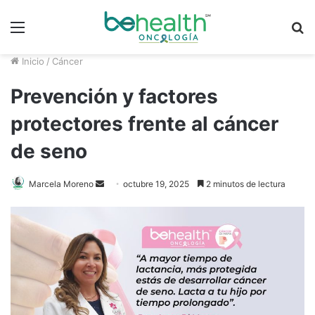
Menú
B
p
Inicio
/
Cáncer
Prevención y factores
protectores frente al cáncer
de seno
Marcela Moreno
S
octubre 19, 2025
2 minutos de lectura
e
n
d
a
n
e
m