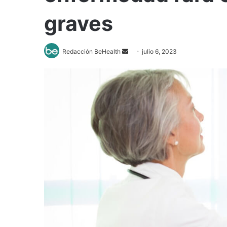
graves
Send
Redacción BeHealth
julio 6, 2023
an
email