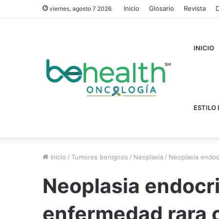
Inicio
Glosario
Revista
D
viernes, agosto 7 2026
INICIO
ESTILO 
Inicio
/
Tumores benignos
/
Neoplasia
/
Neoplasia endoc
Neoplasia endocri
enfermedad rara 