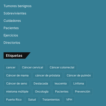
Tumores benignos
Sobrevivientes
Cuidadores
Pacientes
Ejercicios
Directorios
Etiquetas
cancer
Cáncer cervical
Cáncer colorrectal
Cáncer de mama
cáncer de próstata
Cáncer de pulmón
Cáncer de seno
Destacada
leucemia
Linfoma
mieloma múltiple
Oncología
Pacientes
Prevención
Puerto Rico
Salud
Tratamientos
VPH