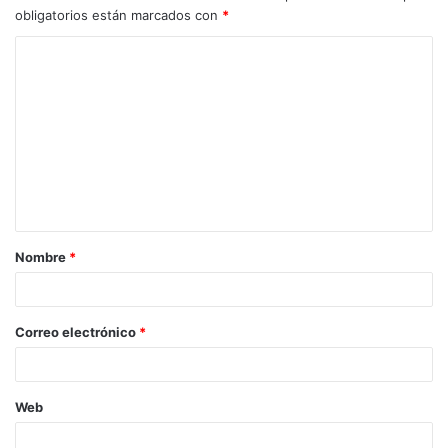
obligatorios están marcados con
*
C
o
m
e
n
t
a
Nombre
*
r
i
o
Correo electrónico
*
*
Web