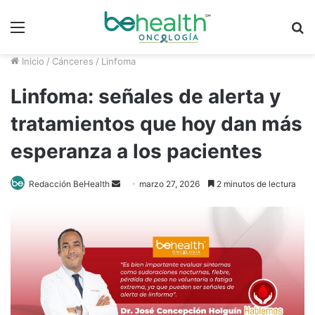
Menú
B
p
Inicio
/
Cánceres
/
Linfoma
Linfoma: señales de alerta y
tratamientos que hoy dan más
esperanza a los pacientes
Redacción BeHealth
S
marzo 27, 2026
2 minutos de lectura
e
n
d
a
n
e
m