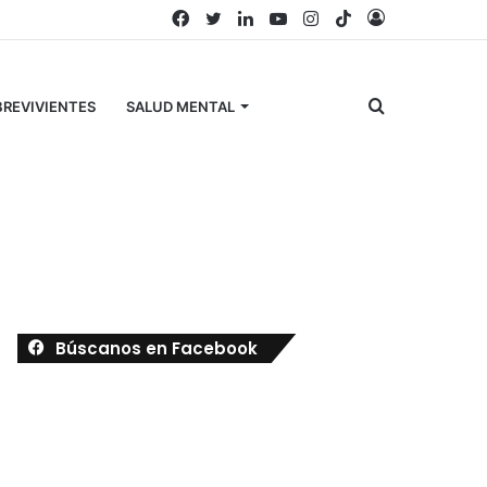
Facebook
Twitter
LinkedIn
YouTube
Instagram
TikTok
Acceso
Buscar
REVIVIENTES
SALUD MENTAL
por
Búscanos en Facebook