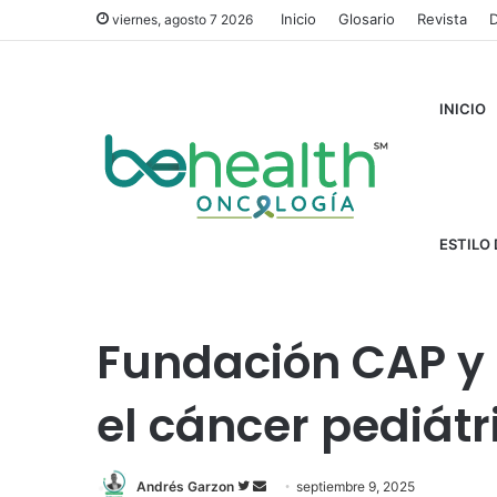
Inicio
Glosario
Revista
D
viernes, agosto 7 2026
INICIO
ESTILO 
Inicio
/
Cáncer
/
Fundación CAP y su compromiso con el 
Fundación CAP y
el cáncer pediátr
Andrés Garzon
F
S
septiembre 9, 2025