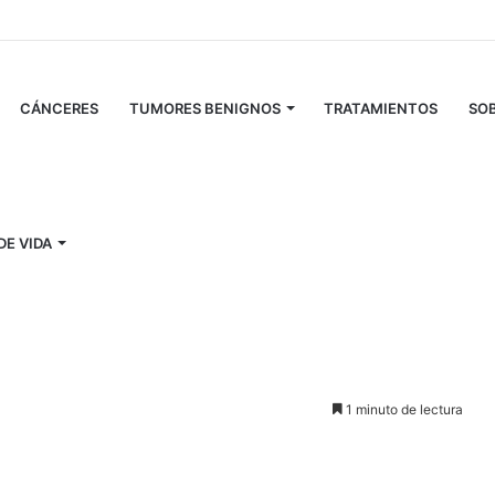
CÁNCERES
TUMORES BENIGNOS
TRATAMIENTOS
SOB
 la leucemia linfocítica crónica
DE VIDA
ucemia linfocítica
1 minuto de lectura