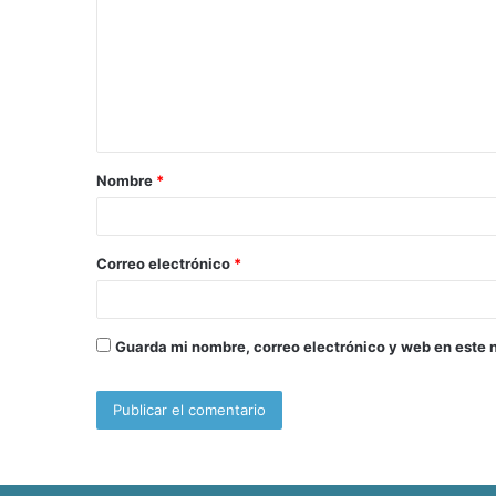
m
e
n
t
a
Nombre
*
r
i
o
Correo electrónico
*
*
Guarda mi nombre, correo electrónico y web en este 