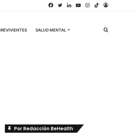
Facebook
Twitter
LinkedIn
YouTube
Instagram
TikTok
Acceso
Buscar
REVIVIENTES
SALUD MENTAL
por
Búscanos en Facebook
Por Redacción BeHealth