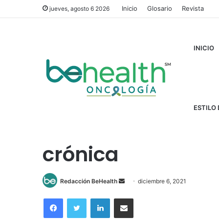
Inicio
Glosario
Revista
jueves, agosto 6 2026
INICIO
Inicio
/
Auspicios
/
*Apoyado por Leucemia
/
Estadios de
ESTILO 
Estadios de la le
crónica
Send
Redacción BeHealth
diciembre 6, 2021
an
Facebook
Twitter
LinkedIn
Compartir por correo electrónico
email