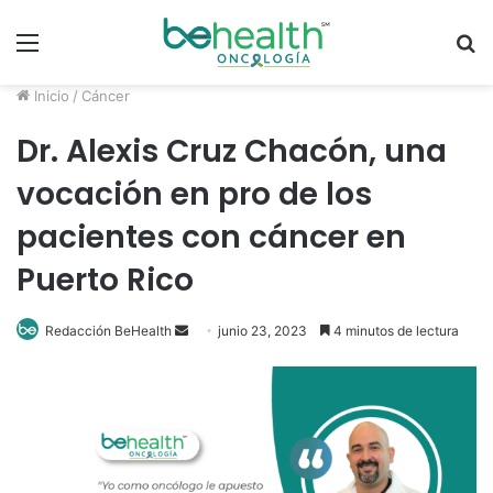
Menú
B
p
Inicio
/
Cáncer
Dr. Alexis Cruz Chacón, una
vocación en pro de los
pacientes con cáncer en
Puerto Rico
Redacción BeHealth
S
junio 23, 2023
4 minutos de lectura
e
n
d
a
n
e