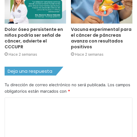
Dolor óseo persistente en
Vacuna experimental para
niños podría ser señal de
el cáncer de páncreas
cáncer, advierte el
avanza con resultados
CCCUPR
positivos
Hace 2 semanas
Hace 2 semanas
Deja una respuesta
Tu dirección de correo electrónico no será publicada.
Los campos
obligatorios están marcados con
*
C
o
m
e