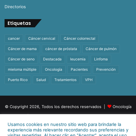
Directorios
Etiquetas
cancer
Cáncer cervical
Cáncer colorrectal
Cáncer de mama
cáncer de próstata
Cáncer de pulmón
Cáncer de seno
Destacada
leucemia
Linfoma
mieloma múltiple
Oncología
Pacientes
Prevención
Puerto Rico
Salud
Tratamientos
VPH
© Copyright 2026, Todos los derechos reservados |
Oncología
| Orgullosamente un producto de
BeHealth
Usamos cookies en nuestro sitio web para brindarle la
Para más información
E-mail:
info@behealthpr.com
experiencia más relevante recordando sus preferencias y
visitas repetidas. Al hacer clic en "Aceptar", acepta el uso