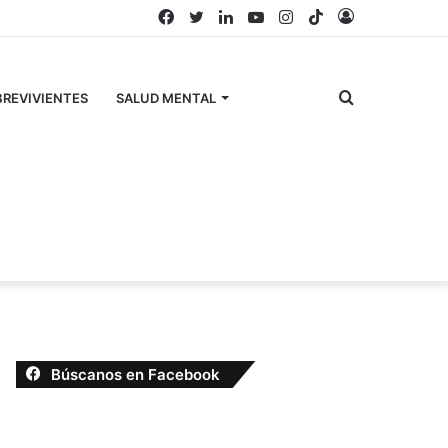
Facebook
Twitter
LinkedIn
YouTube
Instagram
TikTok
Acceso
Buscar
REVIVIENTES
SALUD MENTAL
por
Búscanos en Facebook