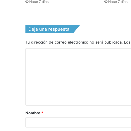
Hace 7 días
Hace 7 días
Deja una respuesta
Tu dirección de correo electrónico no será publicada.
Los
C
o
m
e
n
t
a
Nombre
*
r
i