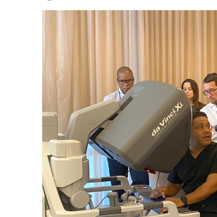
an
email